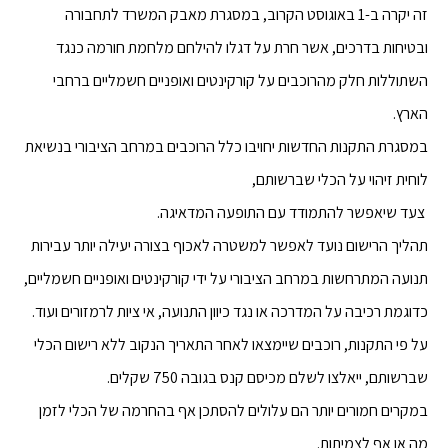
זה יקרה ב-1 באוגוסט הקרוב, במסגרת מאבק המשרד לתחבורה
ובטיחות בדרכים, אשר חרת על דגלו להילחם מלחמת חורמה כנגד
השתוללות חלק מהרוכבים על קורקינטים ואופניים חשמליים ברחבי
הארץ.
במסגרת התקנות החדשות יחויבו כלל הרוכבים במרחב הציבורי בנשיאת
לוחית זיהוי על הכלי שברשותם,
צעד שיאפשר להתמודד עם התופעה המדאיגה.
תהליך הרישום נועד לאפשר למשטרה לאכוף בצורה יעילה יותר עבירות
תנועה המתרחשות במרחב הציבורי על ידי קורקינטים ואופניים חשמליים,
כדוגמת רכיבה על המדרכה או נגד כיוון התנועה, אי ציות לרמזורים ועוד.
על פי התקנות, רוכבים שיימצאו לאחר התאריך הנקוב ללא רישום הכלי
שברשותם, ייאלצו לשלם מכיסם קנס בגובה 750 שקלים.
במקרים חמורים יותר הם עלולים להסתכן אף בהחרמה של הכלי לזמן
מה או אף לצמיתות.