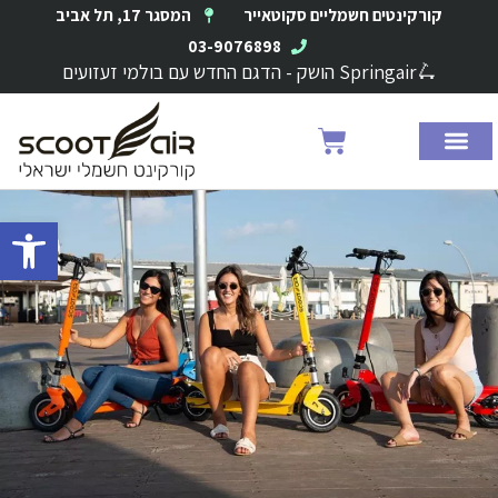
ילוג
קורקינטים חשמליים סקוטאייר
המסגר 17, תל אביב
תוכן
03-9076898
🛴Springair הושק - הדגם החדש עם בולמי זעזועים
עגלת
קניות
פתח סרגל 