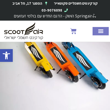
ילוג
קורקינטים חשמליים סקוטאייר
המסגר 17, תל אביב
תוכן
03-9076898
🛴Springair הושק - הדגם החדש עם בולמי זעזועים
עגלת
קניות
פתח סרגל 