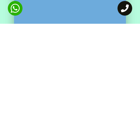
אז בואו נקבע
נסיעת מבחן