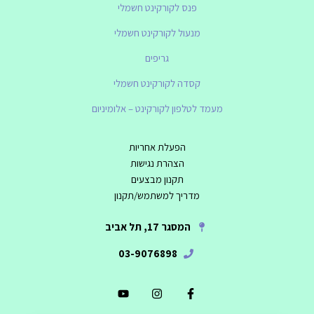
פנס לקורקינט חשמלי
מנעול לקורקינט חשמלי
גריפים
קסדה לקורקינט חשמלי
מעמד לטלפון לקורקינט – אלומיניום
הפעלת אחריות
הצהרת נגישות
תקנון מבצעים
מדריך למשתמש/תקנון
המסגר 17, תל אביב
03-9076898
Y
I
F
o
n
a
u
s
c