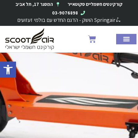
ילוג
קורקינטים חשמליים סקוטאייר
המסגר 17, תל אביב
תוכן
03-9076898
🛴Springair הושק - הדגם החדש עם בולמי זעזועים
עגלת
קניות
פתח סרגל 