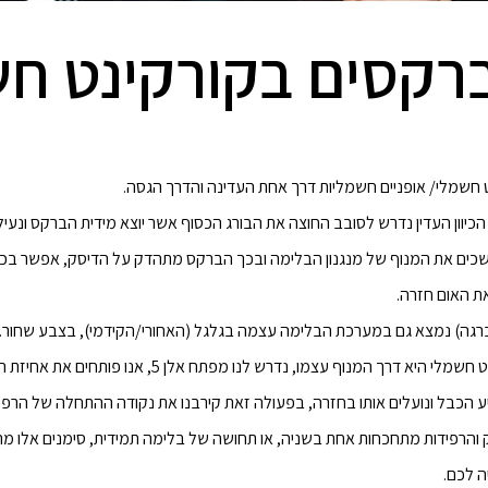
 ברקסים בקורקינט ח
נט חשמלי/ אופניים חשמליות דרך אחת העדינה והדרך הגסה.
י הכיוון העדין נדרש לסובב החוצה את הבורג הכסוף אשר יוצא מידית הברקס ונ
 מושכים את המנוף של מנגנון הבלימה ובכך הברקס מתהדק על הדיסק, אפשר בכ
ת האום חזרה.
ברגה) נמצא גם במערכת הבלימה עצמה בגלגל (האחורי/הקידמי), בצבע שחור.
הדרך הגסה לכיוון הברקסים בקורקינט חשמלי היא דרך המנוף
יע הכבל ונועלים אותו בחזרה, בפעולה זאת קירבנו את נקודה ההתחלה של הרפיד
 והרפידות מתחכחות אחת בשניה, או תחושה של בלימה תמידית, סימנים אלו מרמז
ה לכם.