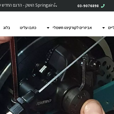
🛴Springair הושק - הדגם החדש עם בולמי זעזועים
03-9076898
יים
אביזרים לקורקינט חשמלי
כתבו עלינו
בלוג